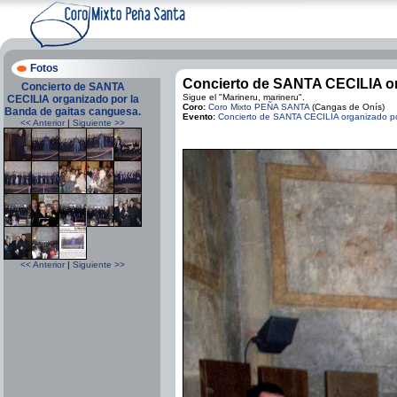
Fotos
Concierto de SANTA CECILIA or
Concierto de SANTA
Sigue el "Marineru, marineru".
CECILIA organizado por la
Coro:
Coro Mixto PEÑA SANTA
(Cangas de Onís)
Banda de gaitas canguesa.
Evento:
Concierto de SANTA CECILIA organizado po
<< Anterior
|
Siguiente >>
<< Anterior
|
Siguiente >>