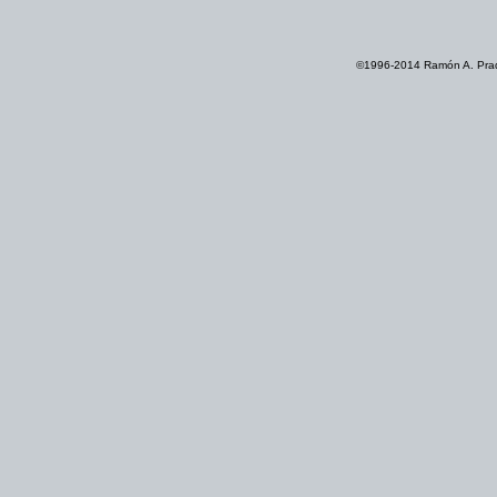
©1996-2014 Ramón A. Prad