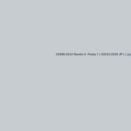
©1996-2014 Ramón A. Prada † | ©2015-2026 JP |
|
Ver