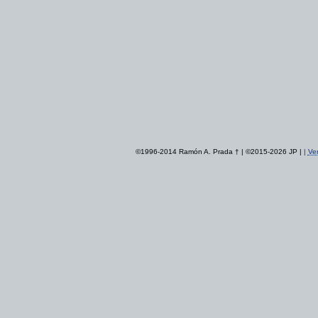
©1996-2014 Ramón A. Prada † | ©2015-2026 JP |
|
Ver