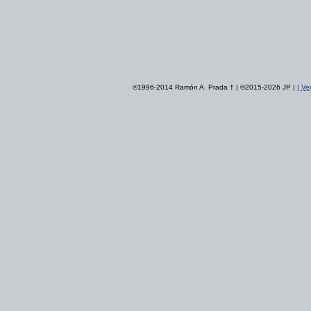
©1996-2014 Ramón A. Prada † | ©2015-2026 JP |
|
Ver