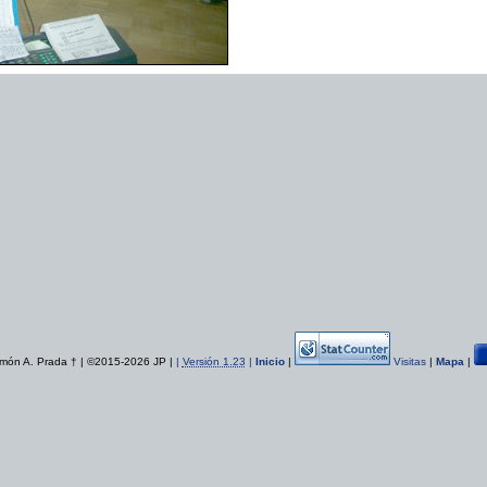
ón A. Prada † | ©2015-2026 JP |
|
Versión 1.23
|
Inicio
|
Visitas
|
Mapa
|