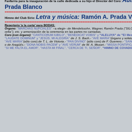
Aut
Fanfarria para la inauguración de la calle dedicada a su hijo el Director del Coro:
Prada Blanco
========================================================================
Letra y música:
Ramón A. Prada V
Himno del Club Sirio:
========================================================================
Repertorio 'a la carta' para BODAS:
Órgano:
"MARCHAS NUPCIALES"
–a elegir–
de Mendelssohn, Wagner, Ramón Prada ("SILO
celta"), etc.
y armonización de la ceremonia en las partes no cantadas.
Coro (con órgano):
"CANTICORUM IUBILO", "BENEDICAT VOBIS" y
"ALELUYA" de "El Mes
"LAUDATE DOMINUM" y "JESÚS, MI ALEGRÍA"
de J. S. Bach
.-
"AVE MARIA"
(órgano y solist
"AVE MARIA"
(sólo coro)
de T. L. de Victoria
.-
"PAN DIVINO"
(sólo coro)
de F. Guerrero
.-
"SAN
o de Aragüés
.-
"DONA NOBIS PACEM" y "AVE VERUM"
de W. A. Mozart
.-
"MISSA PONTIFIC
"SI ME FALTA EL AMOR", "HASTA MI FINAL", "CERCA DE TI, SEÑOR",
"HIMNO DE COVAD