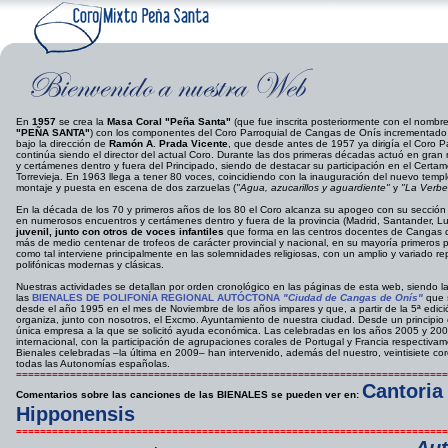
En
1957
se crea la
Masa Coral "Peña Santa"
(que fue inscrita posteriormente con el nombr
"PEÑA SANTA"
) con los componentes del Coro Parroquial de Cangas de Onís incrementado
bajo la dirección de
Ramón A. Prada Vicente
, que desde antes de 1957 ya dirigía el Coro P
continúa siendo el director del actual Coro. Durante las dos primeras décadas actuó en gran
y certámenes dentro y fuera del Principado, siendo de destacar su participación en el Cert
Torrevieja. En 1963 llega a tener 80 voces, coincidiendo con la inauguración del nuevo templ
montaje y puesta en escena de dos zarzuelas (
"Agua, azucarillos y aguardiente"
y
"La Verbe
En la década de los 70 y primeros años de los 80 el Coro alcanza su apogeo con su sección j
en numerosos encuentros y certámenes dentro y fuera de la provincia (Madrid, Santander, Lu
juvenil, junto con otros de voces infantiles
que forma en las centros docentes de Cangas 
más de medio centenar de trofeos de carácter provincial y nacional, en su mayoría primeros p
como tal interviene principalmente en las solemnidades religiosas, con un amplio y variado re
polifónicas modernas y clásicas.
Nuestras actividades se detallan por orden cronológico en las páginas de esta web, siendo l
las
BIENALES DE POLIFONÍA REGIONAL AUTÓCTONA
"Ciudad de Cangas de Onís"
que 
desde el año 1995 en el mes de Noviembre de los años impares y que, a partir de la 5ª edici
organiza, junto con nosotros, el Excmo. Ayuntamiento de nuestra ciudad. Desde un principio
única empresa a la que se solicitó ayuda económica. Las celebradas en los años 2005 y 2007
internacional, con la participación de agrupaciones corales de Portugal y Francia respectivam
Bienales celebradas –la última en 2009– han intervenido, además del nuestro, veintisiete c
todas las Autonomías españolas.
========================================================================
Cantoria
Comentarios sobre las canciones de las BIENALES se pueden ver en:
Hipponensis
========================================================================