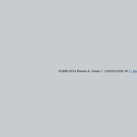
©1996-2014 Ramón A. Prada † | ©2015-2026 JP |
|
Ver