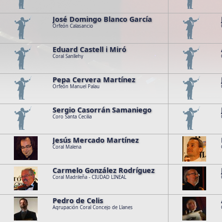
Coro infantil 
José Domingo Blanco García
Array ( )
Array ( )
=> Cangas de O
Orfeón Calasancio
[file_escudo] 
Eduard Castell i Miró
Array ( )
Array ( )
Coral Sanllehy
[_file_icono_
[id] => 56 [s
Pepa Cervera Martínez
"Ciudad de Ca
Array ( )
Array ( )
Orfeón Manuel Palau
Cangas de Onís
=> [_file_icon
Sergio Casorrán Samaniego
Array ( )
Array ( )
Coro Santa Cecilia
[_file_icono_
Jesús Mercado Martínez
Array ( )
Array ( )
Coral Malena
Carmelo González Rodríguez
Array ( )
Array ( )
Coral Madrileña - CIUDAD LINEAL
Pedro de Celis
Array ( )
Array ( )
Agrupación Coral Concejo de Llanes