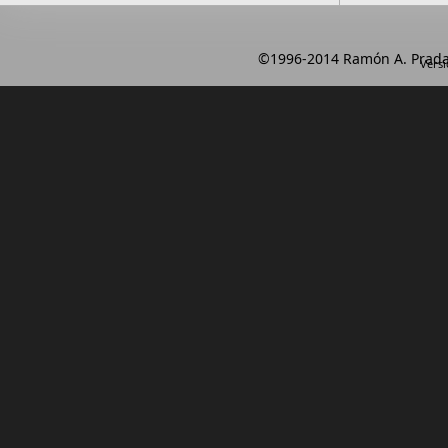
Array ( )
Array ( )
©1996-2014 Ramón A. Prada
Versi