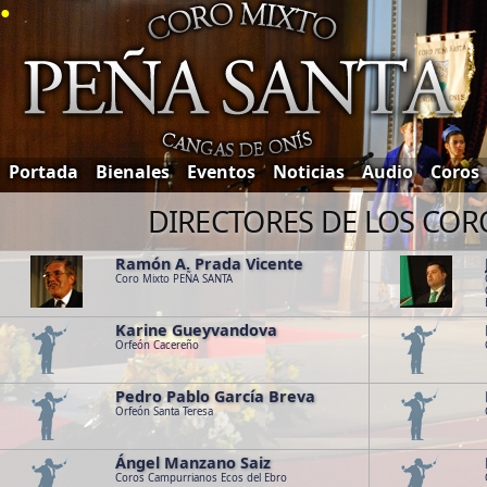
●
Portada
Bienales
Eventos
Noticias
Audio
Coros
DIRECTORES DE LOS CORO
Ramón A. Prada Vicente
Coro Mixto PEÑA SANTA
Karine Gueyvandova
Array ( )
Array ( [0] => 
Orfeón Cacereño
Coro Mixto PE
de Onís [file_
Pedro Pablo García Breva
Array ( )
Array ( )
[file_escudo] =
Orfeón Santa Teresa
=> esc_psanta_
Ángel Manzano Saiz
Array ( )
Array ( )
Coros Campurrianos Ecos del Ebro
) [1] => 