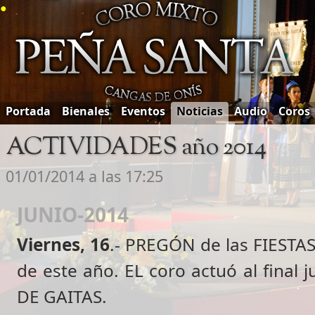
●
Portada
Bienales
Eventos
Noticias
Audio
Coros
ACTIVIDADES año 2014
01/01/2014 a las 17:25
JUNIO-2014
Viernes, 16
.- PREGÓN de las FIEST
de este año. EL coro actuó al final
DE GAITAS.