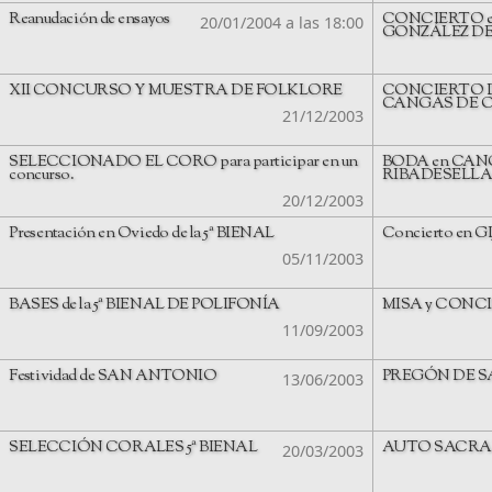
Reanudación de ensayos
CONCIERTO e
20/01/2004 a las 18:00
GONZÁLEZ DE
XII CONCURSO Y MUESTRA DE FOLKLORE
CONCIERTO D
CANGAS DE O
21/12/2003
SELECCIONADO EL CORO para participar en un
BODA en CAN
concurso.
RIBADESELL
20/12/2003
Presentación en Oviedo de la 5ª BIENAL
Concierto en G
05/11/2003
BASES de la 5ª BIENAL DE POLIFONÍA
MISA y CONC
11/09/2003
Festividad de SAN ANTONIO
PREGÓN DE 
13/06/2003
SELECCIÓN CORALES 5ª BIENAL
AUTO SACR
20/03/2003