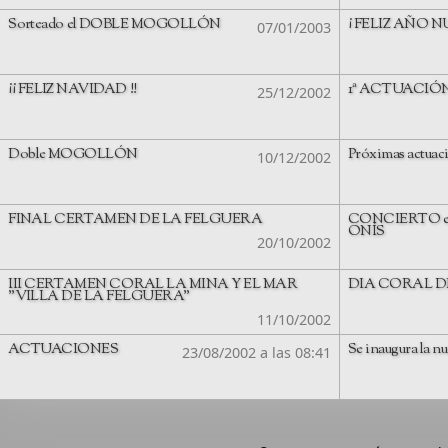
Sorteado el DOBLE MOGOLLÓN
¡ FELIZ AÑO N
07/01/2003
¡¡ FELIZ NAVIDAD !!
1ª ACTUACIÓ
25/12/2002
Doble MOGOLLÓN
Próximas actuac
10/12/2002
FINAL CERTAMEN DE LA FELGUERA
CONCIERTO e
ONÍS
20/10/2002
III CERTAMEN CORAL LA MINA Y EL MAR
DIA CORAL D
"VILLA DE LA FELGUERA"
11/10/2002
ACTUACIONES
Se inaugura la n
23/08/2002 a las 08:41