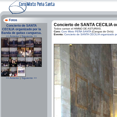
Fotos
Concierto de SANTA CECILIA or
Concierto de SANTA
Todos cantan el HIMNO DE ASTURIAS.
CECILIA organizado por la
Coro:
Coro Mixto PEÑA SANTA
(Cangas de Onís)
Banda de gaitas canguesa.
Evento:
Concierto de SANTA CECILIA organizado po
<< Anterior
|
Siguiente >>
<< Anterior
|
Siguiente >>