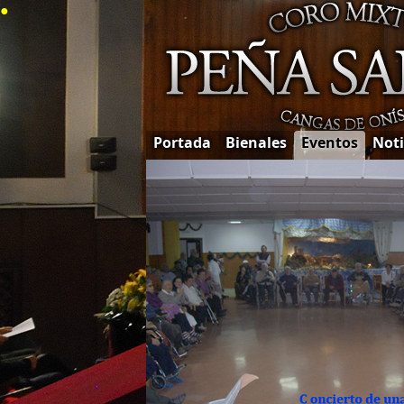
●
Portada
Bienales
Eventos
Noti