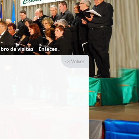
ibro de visitas
Enlaces
<< Volver