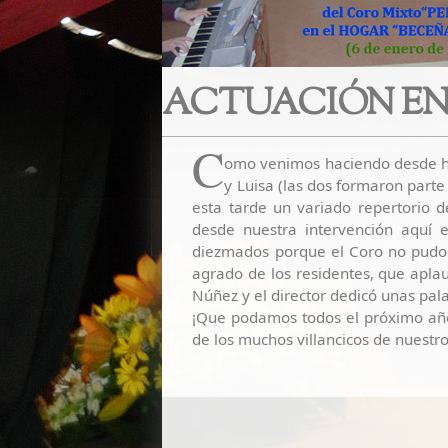
ACTUACIÓN EN
C
omo venimos haciendo desde ha
y Luisa (las dos formaron parte
esta tarde un variado repertorio d
desde nuestra intervención aquí 
diezmados porque el Coro no pudo 
agrado de los residentes, que aplau
Núñez y el director dedicó unas pal
¡Que podamos todos el próximo año 
de los muchos villancicos de nuestro